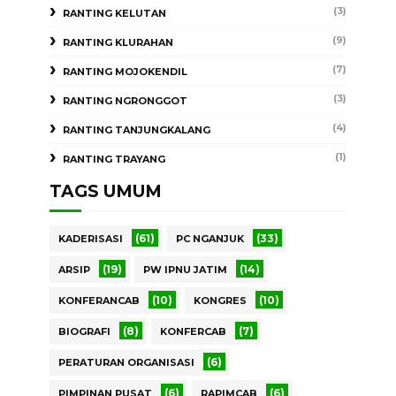
(3)
RANTING KELUTAN
(9)
RANTING KLURAHAN
(7)
RANTING MOJOKENDIL
(3)
RANTING NGRONGGOT
(4)
RANTING TANJUNGKALANG
(1)
RANTING TRAYANG
TAGS UMUM
(61)
(33)
KADERISASI
PC NGANJUK
(19)
(14)
ARSIP
PW IPNU JATIM
(10)
(10)
KONFERANCAB
KONGRES
(8)
(7)
BIOGRAFI
KONFERCAB
(6)
PERATURAN ORGANISASI
(6)
(6)
PIMPINAN PUSAT
RAPIMCAB