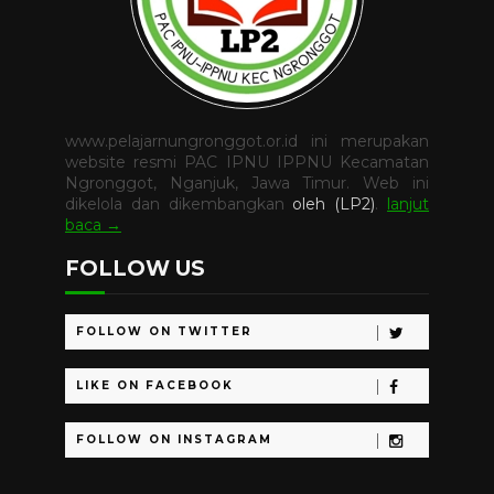
www.pelajarnungronggot.or.id ini merupakan
website resmi PAC IPNU IPPNU Kecamatan
Ngronggot, Nganjuk, Jawa Timur. Web ini
dikelola dan dikembangkan
oleh
(LP2)
.
lanjut
baca →
FOLLOW US
FOLLOW ON TWITTER
LIKE ON FACEBOOK
FOLLOW ON INSTAGRAM