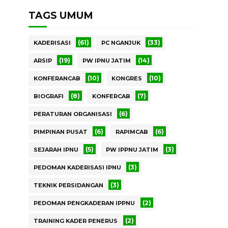
TAGS UMUM
(61)
(33)
KADERISASI
PC NGANJUK
(19)
(14)
ARSIP
PW IPNU JATIM
(10)
(10)
KONFERANCAB
KONGRES
(8)
(7)
BIOGRAFI
KONFERCAB
(6)
PERATURAN ORGANISASI
(6)
(6)
PIMPINAN PUSAT
RAPIMCAB
(5)
(3)
SEJARAH IPNU
PW IPPNU JATIM
(3)
PEDOMAN KADERISASI IPNU
(3)
TEKNIK PERSIDANGAN
(2)
PEDOMAN PENGKADERAN IPPNU
(2)
TRAINING KADER PENERUS