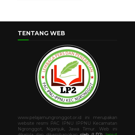
TENTANG WEB
www.pelajarnungronggot.or.id ini merupakan
website resmi PAC IPNU IPPNU Kecamatan
Ngronggot, Nganjuk, Jawa Timur. Web ini
dikelola dan dikembangkan
oleh
(LP2)
.
lanjut