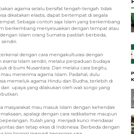
pakan agama selalu bersifat tengah-tengah. tidak
sa dikatakan elastis, dapat bertempat di segala
empat. Sebagai contoh saja Islam yang berkembang
Islam berkembang menyesuaikan dengan tempat atau
 dengan Islam orang Sumatra pastilah berbeda,
sendiri.
terkenal dengan cara mengakulturasi dengan
sensi Islam sendiri, melalui perpaduan budaya
 di bumi Nusantara. Dan melalui cara begitu,
P
, mau menerima agama Islam. Padahal, dulu
K
sia memeluk agama Hindu dan Budha, terlebih di
 dari upaya yang dilakukan oleh wali songo yang
ebutkan.
nya masyarakat mau masuk Islam dengan kehendak
 pemaksaan, apalagi dengan cara radikalisme maupun
peperangan. Itulah yang menjadi kunci mendasar
ritas dan tetap eksis di Indonesia. Berbeda dengan
 kini tinggal menjadi kenangan saja.