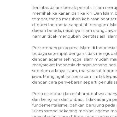
Terlintas dalam benak penulis, Islam meru
memihak ke kanan dan ke kiri. Dan Islam bi
tempat, tanpa merubah kebiasan adat set
di bumi Indonesia, sangatlah beragam. 
daerah berada, misalnya Islam orang Jawa
namun tidak mengubah identitas asli Islam 
Perkembangan agama Islam di Indonesia 
budaya setempat dengan tidak mengubah e
dengan agama sehingga Islam mudah masuk
masyarakat Indonesia dengan senang hati
sebelum adanya Islam, masyarakat Indone
jawa. Mengingat hal semacam ini tak lepas
dengan cara penyebaran seperti penulis s
Perlu diketahui dan difahami, bahwa ada
dan keinginan dari pribadi. Tidak adanya
fundementalisme, bahkan berujung pada 
Islam sampai sekarang menjadi agama mayo
penyebaran Islam di Eropa dan lainnya yang