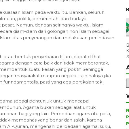
R
ekuasaan Islam pada waktu itu. Bahkan, seluruh
ilmuan, politik, pemerintah, dan budaya.
esat. Namun, dengan seiringnya waktu, Islam
ecara diam-diam dari golongan non Islam sebagai
 Islam atas penyerangan dan melakukan penindasan
B
K
K
h atau bentuk penyebaran Islam, dapat dilihat
agama dengan cara baik dan tidak memberontak,
n membentuk suatu kesan yang positif. Sehingga
ngan masyarakat maupun negara. Lain halnya jika
funndamentalis, pasti yang ada pertikaian tak
ah agama sebagi pentunjuk untuk mencapai
pembunuh. Agama bukan sebagai alat untuk
N
manan bagi yang lain. Perbedaan agama itu pasti,
P
i tidak membahas yang benar dan salah, karena
P
alam Al-Qur’an, mengenahi perbedaan agama, suku,