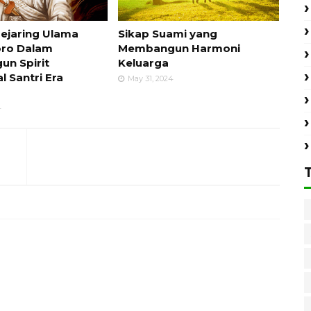
Jejaring Ulama
Sikap Suami yang
ro Dalam
Membangun Harmoni
n Spirit
Keluarga
l Santri Era
May 31, 2024
4