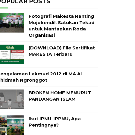
POPULAR POSTS
Fotografi Makesta Ranting
Mojokendil, Satukan Tekad
untuk Mantapkan Roda
Organisasi
(DOWNLOAD) File Sertifikat
MAKESTA Terbaru
engalaman Lakmud 2012 di MA Al
hidmah Ngronggot
BROKEN HOME MENURUT
PANDANGAN ISLAM
Ikut IPNU-IPPNU, Apa
Pentingnya?