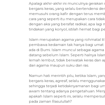
Apalagi akhir-akhir ini munculnya geraka
bergaris keras, yang selalu bertendensi 
memusuhi orang kafir dengan terus membua
cara yang seperti itu merupakan cara tid
dengan aksi yang bersifat radikal, apa lag
tindakan yang konyol, istilah hemat bagi pe
Islam merupakan agama yang rohmatal lil 
pembawa kedamain tak hanya bagi umat m
ada di Bumi. Islam muncul sebagai agama
datang sebelum Islam. Seperti halnya Isla
lemah lembut, tidak berwatak keras dan 
dari agama maupun suku dan ras.
Namun hati merintih pilu, ketika Islam, ya
bergaris keras, agresif, selalu mengguna
sehingga terjadi ketidaknyamanan bagi um
awam tentang adanya pengetahuan. Menja
apakah Islam seperti ini, selalu mempers
pada zaman Rasulullah?