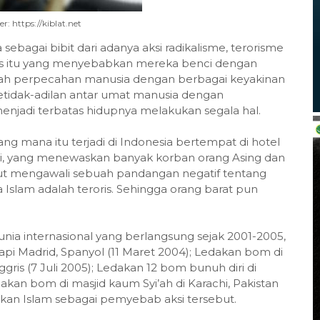
: https://kiblat.net
sebagai bibit dari adanya aksi radikalisme, terorisme
eis itu yang menyebabkan mereka benci dengan
ah perpecahan manusia dengan berbagai keyakinan
tidak-adilan antar umat manusia dengan
adi terbatas hidupnya melakukan segala hal.
ng mana itu terjadi di Indonesia bertempat di hotel
ali, yang menewaskan banyak korban orang Asing dan
but mengawali sebuah pandangan negatif tentang
lam adalah teroris. Sehingga orang barat pun
dunia internasional yang berlangsung sejak 2001-2005,
 api Madrid, Spanyol (11 Maret 2004); Ledakan bom di
gris (7 Juli 2005); Ledakan 12 bom bunuh diri di
akan bom di masjid kaum Syi’ah di Karachi, Pakistan
akan Islam sebagai pemyebab aksi tersebut.