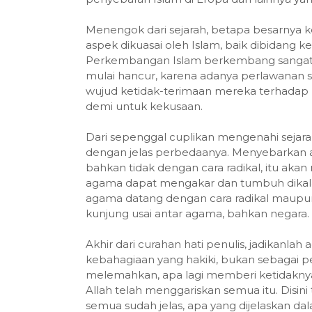
Menengok dari sejarah, betapa besarnya k
aspek dikuasai oleh Islam, baik dibidang ke
Perkembangan Islam berkembang sangat p
mulai hancur, karena adanya perlawanan s
wujud ketidak-terimaan mereka terhadap
demi untuk kekusaan.
Dari sepenggal cuplikan mengenahi sejara
dengan jelas perbedaanya. Menyebarkan 
bahkan tidak dengan cara radikal, itu aka
agama dapat mengakar dan tumbuh dikala
agama datang dengan cara radikal maupun 
kunjung usai antar agama, bahkan negara.
Akhir dari curahan hati penulis, jadikanl
kebahagiaan yang hakiki, bukan sebagai 
melemahkan, apa lagi memberi ketidaknya
Allah telah menggariskan semua itu. Disin
semua sudah jelas, apa yang dijelaskan d