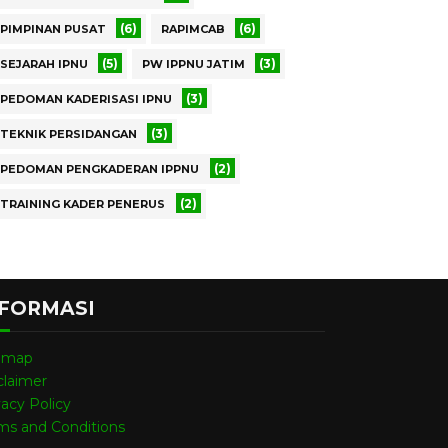
(6)
(6)
PIMPINAN PUSAT
RAPIMCAB
(5)
(3)
SEJARAH IPNU
PW IPPNU JATIM
(3)
PEDOMAN KADERISASI IPNU
(3)
TEKNIK PERSIDANGAN
(2)
PEDOMAN PENGKADERAN IPPNU
(2)
TRAINING KADER PENERUS
NFORMASI
emap
claimer
vacy Policy
ms and Conditions