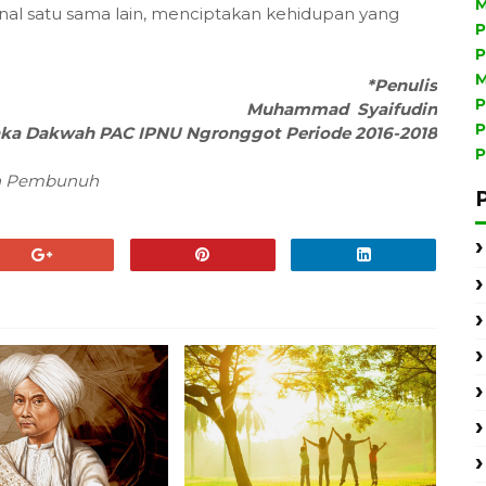
M
enal satu sama lain, menciptakan kehidupan yang
P
P
M
*Penulis
P
Muhammad Syaifudin
P
ka Dakwah PAC IPNU Ngronggot Periode 2016-2018
P
an Pembunuh