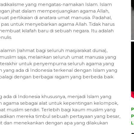
n radikalisme yang mengatas-namakan Islam. Islam
dengan jihat dalam memperjuangkan agama Allah,
t pertikaian di anatara umat manusia. Padahal,
ak pas untuk menyebarkan agama Allah. Tidak harus
i membuat kilafah baru di sebuah negara. Itu adalah
nulis.
alamin (rahmat bagi seluruh masyarakat dunia),
uslim saja, melainkan seluruh umat manusia yang
 terakhir untuk penyempurna seluruh agama yang
m yang ada di Indonesia terkenal dengan Islam yang
apalagi dengan berbagai ragam yang berbeda baik
ng ada di Indonesia khususnya, menjadi Islam yang
kan agama sebagai alat untuk kepentingan kelompok,
P
at muslim sendiri. Terlebih bagi kaum muslim yang
dikan mereka timbul sebuah pertayaan yang besar,
P
ulit dan menekankan dengan apa yang dilakukan
L