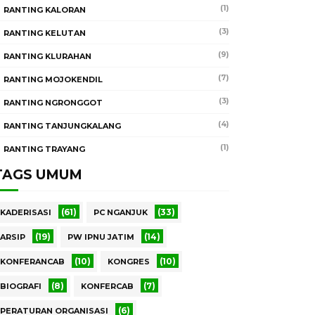
(1)
RANTING KALORAN
(3)
RANTING KELUTAN
(9)
RANTING KLURAHAN
(7)
RANTING MOJOKENDIL
(3)
RANTING NGRONGGOT
(4)
RANTING TANJUNGKALANG
(1)
RANTING TRAYANG
TAGS UMUM
(61)
(33)
KADERISASI
PC NGANJUK
(19)
(14)
ARSIP
PW IPNU JATIM
(10)
(10)
KONFERANCAB
KONGRES
(8)
(7)
BIOGRAFI
KONFERCAB
(6)
PERATURAN ORGANISASI