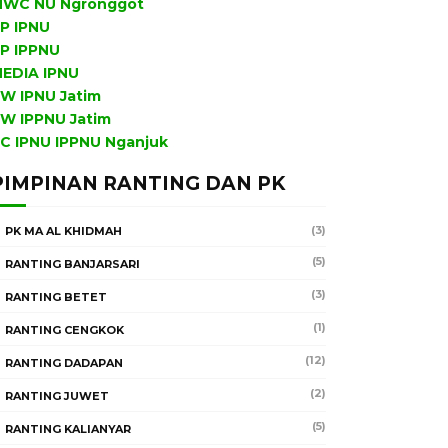
WC NU Ngronggot
P IPNU
P IPPNU
EDIA IPNU
W IPNU Jatim
W IPPNU Jatim
C IPNU IPPNU Nganjuk
PIMPINAN RANTING DAN PK
(3)
PK MA AL KHIDMAH
(5)
RANTING BANJARSARI
(3)
RANTING BETET
(1)
RANTING CENGKOK
(12)
RANTING DADAPAN
(2)
RANTING JUWET
(5)
RANTING KALIANYAR