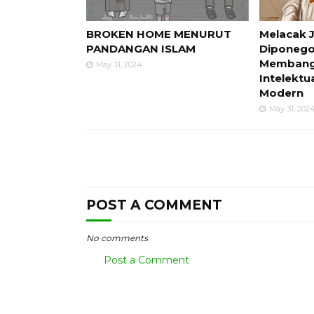
BROKEN HOME MENURUT
Melacak 
PANDANGAN ISLAM
Diponego
Membangu
May 31, 2024
Intelektua
Modern
May 31, 202
POST A COMMENT
No comments
Post a Comment