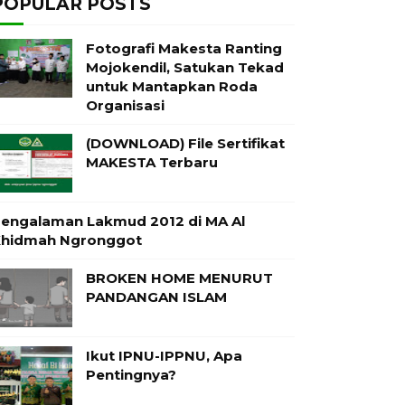
POPULAR POSTS
Fotografi Makesta Ranting
Mojokendil, Satukan Tekad
untuk Mantapkan Roda
Organisasi
(DOWNLOAD) File Sertifikat
MAKESTA Terbaru
engalaman Lakmud 2012 di MA Al
hidmah Ngronggot
BROKEN HOME MENURUT
PANDANGAN ISLAM
Ikut IPNU-IPPNU, Apa
Pentingnya?