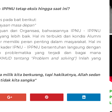
-
IPPNU
tetap
eksis
hingga
saat
ini
?
 pada bait berikut:
ayaan
masa
depan
"
tujuan dari Organisasi, bahwasannya IPNU - IPPNU
g lebih baik. Hal ini terbukti dari kondisi Alumni
 memiliki peran penting dalam masyarakat. Hal ini
er - kader IPNU - IPPNU bersentuhan langsung dengan
p problematika yang terjadi dan bagai mana
LAKMUD tentang "Problem
and
solving
")
Inilah yang
a
milik
kita
berkurang
,
tapi
hakikatnya
,
Allah
sedan
tidak
kita
sangka
"
P
P
L