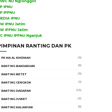
WC NU Ngronggot
P IPNU
P IPPNU
EDIA IPNU
W IPNU Jatim
W IPPNU Jatim
C IPNU IPPNU Nganjuk
PIMPINAN RANTING DAN PK
(3)
PK MA AL KHIDMAH
(5)
RANTING BANJARSARI
(3)
RANTING BETET
(1)
RANTING CENGKOK
(12)
RANTING DADAPAN
(2)
RANTING JUWET
(5)
RANTING KALIANYAR