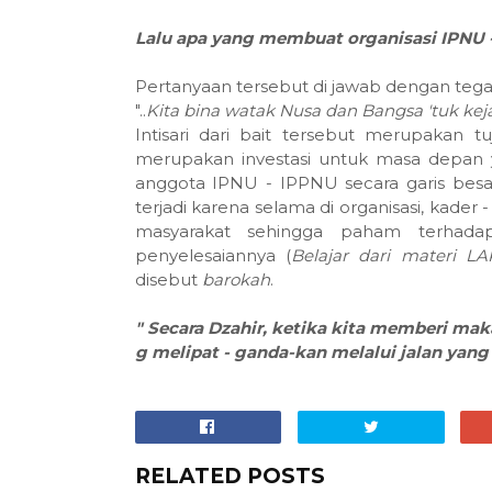
Lalu
apa
yang
membuat
organisasi
IPNU
Pertanyaan tersebut di jawab dengan tegas
"..
Kita
bina
watak
Nusa
dan
Bangsa
'
tuk
kej
Intisari dari bait tersebut merupakan 
merupakan investasi untuk masa depan yan
anggota IPNU - IPPNU secara garis besar
terjadi karena selama di organisasi, kad
masyarakat sehingga paham terhada
penyelesaiannya (
Belajar dari materi 
disebut
barokah
.
"
Secara
Dzahir
,
ketika
kita
memberi
mak
g
melipat -
ganda-kan
melalui
jalan
yang
RELATED POSTS