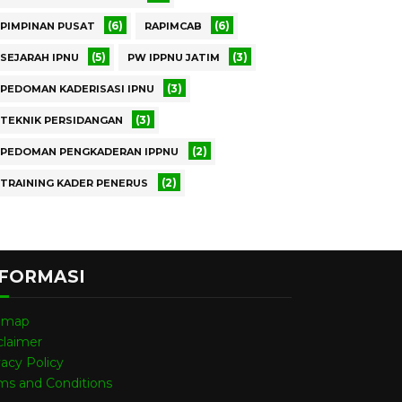
(6)
(6)
PIMPINAN PUSAT
RAPIMCAB
(5)
(3)
SEJARAH IPNU
PW IPPNU JATIM
(3)
PEDOMAN KADERISASI IPNU
(3)
TEKNIK PERSIDANGAN
(2)
PEDOMAN PENGKADERAN IPPNU
(2)
TRAINING KADER PENERUS
NFORMASI
emap
claimer
vacy Policy
ms and Conditions