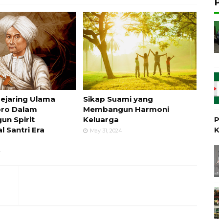
Jejaring Ulama
Sikap Suami yang
ro Dalam
Membangun Harmoni
P
n Spirit
Keluarga
K
l Santri Era
May 31, 2024
4