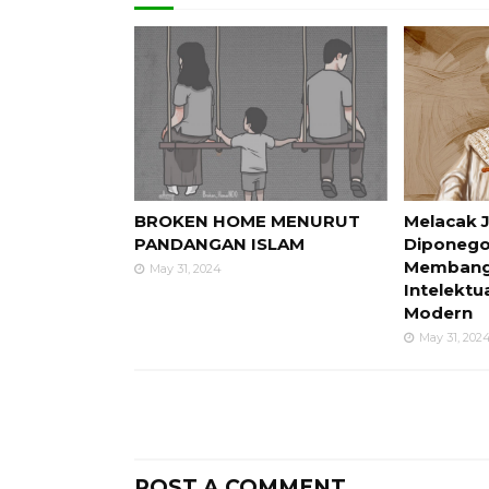
BROKEN HOME MENURUT
Melacak 
PANDANGAN ISLAM
Diponego
Membangu
May 31, 2024
Intelektua
Modern
May 31, 202
POST A COMMENT