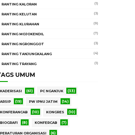
(1)
RANTING KALORAN
(3)
RANTING KELUTAN
(9)
RANTING KLURAHAN
(7)
RANTING MOJOKENDIL
(3)
RANTING NGRONGGOT
(4)
RANTING TANJUNGKALANG
(1)
RANTING TRAYANG
TAGS UMUM
(61)
(33)
KADERISASI
PC NGANJUK
(19)
(14)
ARSIP
PW IPNU JATIM
(10)
(10)
KONFERANCAB
KONGRES
(8)
(7)
BIOGRAFI
KONFERCAB
(6)
PERATURAN ORGANISASI